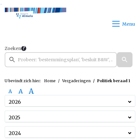
Ga naar de inhoud van deze pagina
Ga naar het zoeken
Ga naar het menu
Menu
Zoeken
U bevindt zich hier:
Home
Vergaderingen
Politiek beraad 1
A
A
A
2026
2025
2024