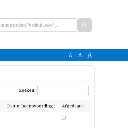
A
A
A
Zoeken:
Datum beantwoording
Afgedaan
Niet afgedaan