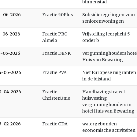
binnenstad
6-06-2026
Fractie 50Plus
Subsidieregelingen voor
seniorenwoningen
1-06-2026
Fractie PRO
Vrijstelling leerplicht 5
Almelo
onder b
3-05-2026
Fractie DENK
Vergunninghouders hote
Huis van Bewaring
4-05-2026
Fractie PVA
Niet Europese migranten
in de bijstand
0-04-2026
Fractie
Handhavingstraject
ChristenUnie
huisvesting
vergunninghouders in
hotel Huis van Bewaring
5-02-2026
Fractie CDA
watergebonden
economische activiteiten