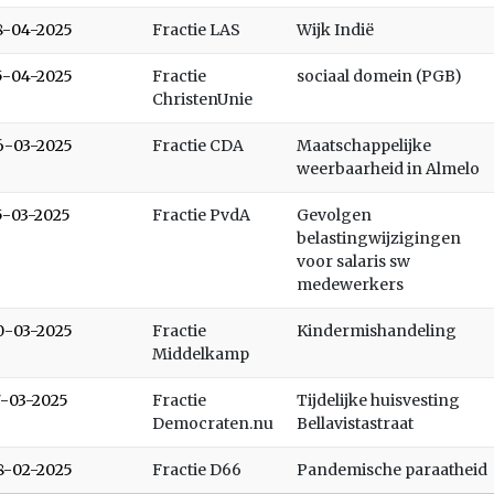
8-04-2025
Fractie LAS
Wijk Indië
5-04-2025
Fractie
sociaal domein (PGB)
ChristenUnie
6-03-2025
Fractie CDA
Maatschappelijke
weerbaarheid in Almelo
5-03-2025
Fractie PvdA
Gevolgen
belastingwijzigingen
voor salaris sw
medewerkers
0-03-2025
Fractie
Kindermishandeling
Middelkamp
7-03-2025
Fractie
Tijdelijke huisvesting
Democraten.nu
Bellavistastraat
8-02-2025
Fractie D66
Pandemische paraatheid