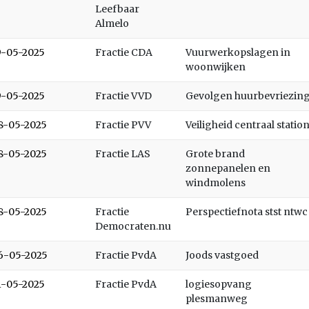
Leefbaar
Almelo
9-05-2025
Fractie CDA
Vuurwerkopslagen in
woonwijken
9-05-2025
Fractie VVD
Gevolgen huurbevriezin
8-05-2025
Fractie PVV
Veiligheid centraal statio
8-05-2025
Fractie LAS
Grote brand
zonnepanelen en
windmolens
8-05-2025
Fractie
Perspectiefnota stst ntwc
Democraten.nu
6-05-2025
Fractie PvdA
Joods vastgoed
1-05-2025
Fractie PvdA
logiesopvang
plesmanweg