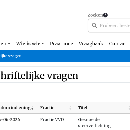
Zoeken
ten
Wie is wie
Praat mee
Vraagbaak
Contact
lijke vragen
hriftelijke vragen
atum indiening
Fractie
Titel
4-06-2026
Fractie VVD
Gesnoeide
sfeerverlichting