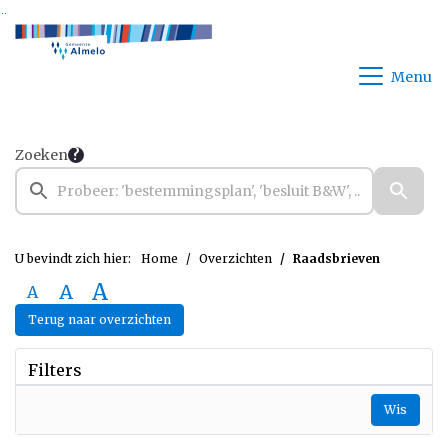
Ga naar de inhoud van deze pagina
Ga naar het zoeken
Ga naar het menu
Menu
Zoeken
U bevindt zich hier:
Home
Overzichten
Raadsbrieven
A
A
A
Terug naar overzichten
Filters
Wis