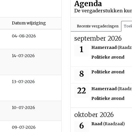
Agenda
De vergaderstukken kunt
Datum wijziging
Recente vergaderingen
Toek
04-08-2026
september 2026
dinsdag 1 september
1
Hamerraad
(Raadz
14-07-2026
dinsdag 1 september
Politieke avond
dinsdag 8 september
8
Politieke avond
13-07-2026
dinsdag 22 septembe
22
Hamerraad
(Raadz
dinsdag 22 septembe
Politieke avond
10-07-2026
oktober 2026
dinsdag 6 oktober 2
6
Raad
(Raadzaal)
09-07-2026