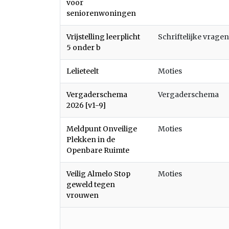
voor
seniorenwoningen
Vrijstelling leerplicht
Schriftelijke vragen
5 onder b
Lelieteelt
Moties
Vergaderschema
Vergaderschema
2026 [v1-9]
Meldpunt Onveilige
Moties
Plekken in de
Openbare Ruimte
Veilig Almelo Stop
Moties
geweld tegen
vrouwen