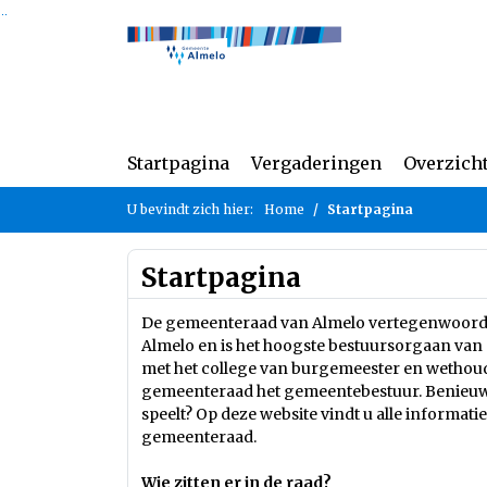
Ga naar de inhoud van deze pagina
Ga naar het zoeken
Ga naar het menu
Startpagina
Vergaderingen
Overzich
U bevindt zich hier:
Home
Startpagina
Startpagina
De gemeenteraad van Almelo vertegenwoordi
Almelo en is het hoogste bestuursorgaan va
met het college van burgemeester en wethou
gemeenteraad het gemeentebestuur. Benieuwd
speelt? Op deze website vindt u alle informat
gemeenteraad.
Wie zitten er in de raad?