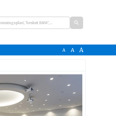
A
A
A