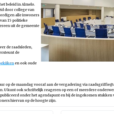
et beleid in Almelo.
eid door college van
ordigen alle inwoners
van 15 politieke
dereen uit de gemeente
ver de raadsleden,
rsteunt de
bekijken
en ook oude
0 uur op de maandag vooraf aan de vergadering via
raadsgriffie@
n. U kunt ook schriftelijk reageren op een of meerdere onderwe
epubliceerd onder het agendapunt en bij de ingekomen stukken
oners hiervan op de hoogte zijn.