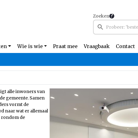
Zoeken
ten
Wie is wie
Praat mee
Vraagbaak
Contact
gt alle inwoners van
n de gemeente. Samen
ders vormt de
 naar wat er allemaal
ie rondom de