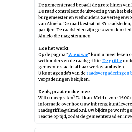
De gemeenteraad bepaalt de grote lijnen van h
De raad controleert de uitvoering van het bel
burgemeester en wethouders. Ze vertegenwo
van Almelo. De raad bestaat uit 35 raadsleden, 
partijen. De raadsleden zijn gekozen door ie
Almelo die mag stemmen.
Hoe het werkt
Op de pagina "
Wie is wie
" kunt u meer lezen o
wethouders en de raadsgriffie.
De griffie
onde
gemeenteraad in al haar werkzaamheden.
U kunt agenda’s van de
raadsvergaderingen 
vergaderingen bekijken.
Denk, praat en doe mee
Wilt u meepraten? Dat kan. Meld u voor 15.0
informatie over hoe u uw inbreng kunt levere
raadsgriffie@almelo.nl
. Uw bijdrage wordt g
reactie op tijd, zodat de gemeenteraad en inw