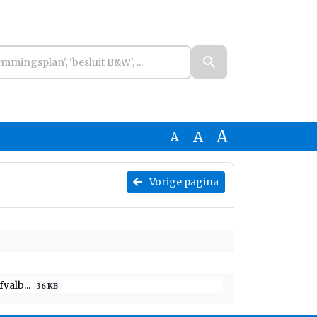
A
A
A
Vorige pagina
valb...
36 KB