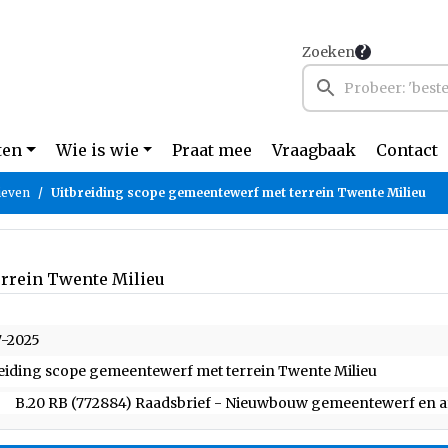
Zoeken
ten
Wie is wie
Praat mee
Vraagbaak
Contact
ieven
Uitbreiding scope gemeentewerf met terrein Twente Milieu
errein Twente Milieu
7-2025
eiding scope gemeentewerf met terrein Twente Milieu
B.20 RB (772884) Raadsbrief - Nieuwbouw gemeentewerf en af