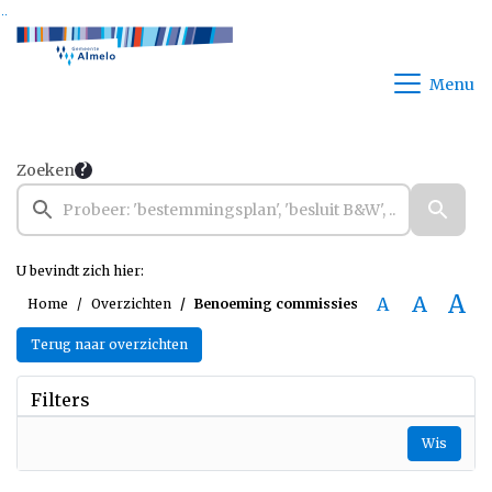
Ga naar de inhoud van deze pagina
Ga naar het zoeken
Ga naar het menu
Menu
Zoeken
U bevindt zich hier:
A
A
A
Home
Overzichten
Benoeming commissies
Terug naar overzichten
Filters
Wis