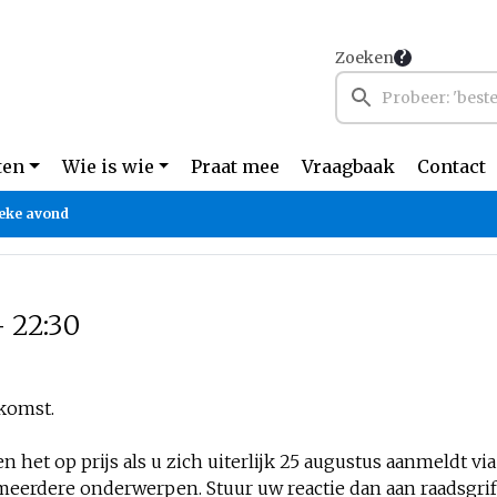
Zoeken
ten
Wie is wie
Praat mee
Vraagbaak
Contact
ieke avond
- 22:30
komst.
 het op prijs als u zich uiterlijk 25 augustus aanmeldt vi
f meerdere onderwerpen. Stuur uw reactie dan aan
raadsgri