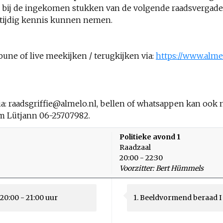
bij de ingekomen stukken van de volgende raadsvergader
n tijdig kennis kunnen nemen.
une of live meekijken / terugkijken via:
https://www.alme
ia:
raadsgriffie@almelo.nl
, bellen of whatsappen kan ook 
m Lütjann 06-25707982.
Politieke avond 1
Raadzaal
20:00 - 22:30
Voorzitter: Bert Hümmels
20:00 - 21:00 uur
1. Beeldvormend beraad I 