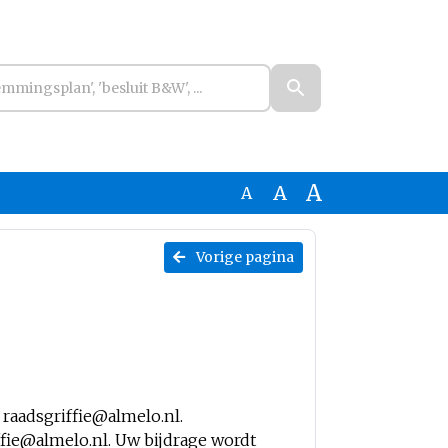
A
A
A
Vorige pagina
a
raadsgriffie@almelo.nl
.
ffie@almelo.nl
. Uw bijdrage wordt