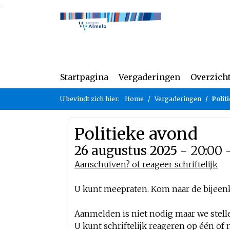
Ga naar de inhoud van deze pagina
Ga naar het zoeken
Ga naar het menu
Startpagina
Vergaderingen
Overzich
U bevindt zich hier:
Home
Vergaderingen
Polit
Politieke avond
26 augustus 2025 -
20:00 
Aanschuiven? of reageer schriftelijk
U kunt meepraten. Kom naar de bijeen
Aanmelden is niet nodig maar we stellen
U kunt schriftelijk reageren op één o