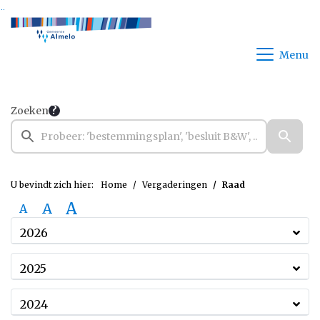
Ga naar de inhoud van deze pagina
Ga naar het zoeken
Ga naar het menu
Menu
Zoeken
U bevindt zich hier:
Home
Vergaderingen
Raad
A
A
A
2026
2025
2024