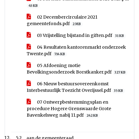
45 KB
02 Decembercirculaire 2021
gemeentefonds.pdf
2 MB
03 Vrijstelling bijstand in giften.pdf
31 KB
04 Resultaten kantorenmarkt onderzoek
Twente.pdf
714 KB
05 Afdoening motie
Bevolkingsonderzoek Borstkanker.pdf
327 KB
06 Nieuw bestuursovereenkomst
Interbestuurlijk Toezicht Overijssel.pdf
35 KB
07 Ontwerpbestemmingsplan en
procedure Hogere Grenswaarde Grote
Bavenkelsweg nabij 11.pdf
242 KB
5.2
aan de gemeenteraad