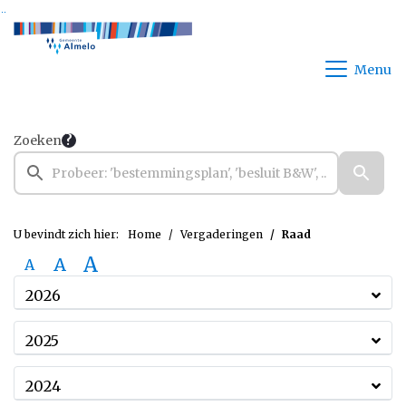
Ga naar de inhoud van deze pagina
Ga naar het zoeken
Ga naar het menu
Menu
Zoeken
U bevindt zich hier:
Home
Vergaderingen
Raad
A
A
A
2026
2025
2024