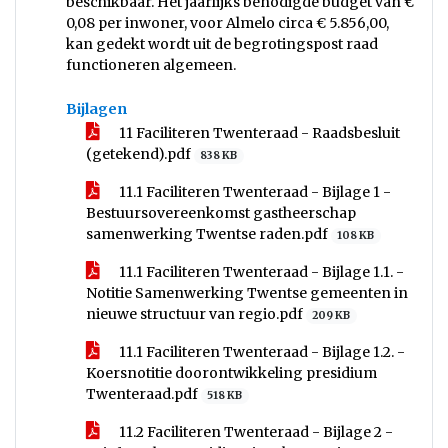
beschikbaar. Het jaarlijks benodigde budget van €
0,08 per inwoner, voor Almelo circa € 5.856,00,
kan gedekt wordt uit de begrotingspost raad
functioneren algemeen.
Bijlagen
11 Faciliteren Twenteraad - Raadsbesluit
(getekend).pdf
838 KB
11.1 Faciliteren Twenteraad - Bijlage 1 -
Bestuursovereenkomst gastheerschap
samenwerking Twentse raden.pdf
108 KB
11.1 Faciliteren Twenteraad - Bijlage 1.1. -
Notitie Samenwerking Twentse gemeenten in
nieuwe structuur van regio.pdf
209 KB
11.1 Faciliteren Twenteraad - Bijlage 1.2. -
Koersnotitie doorontwikkeling presidium
Twenteraad.pdf
518 KB
11.2 Faciliteren Twenteraad - Bijlage 2 -