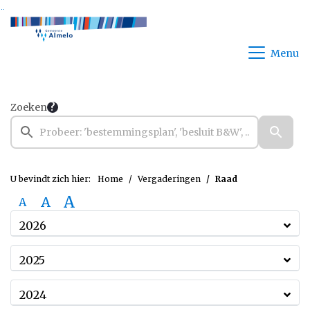
Ga naar de inhoud van deze pagina
Ga naar het zoeken
Ga naar het menu
Menu
Zoeken
U bevindt zich hier:
Home
Vergaderingen
Raad
A
A
A
2026
2025
2024