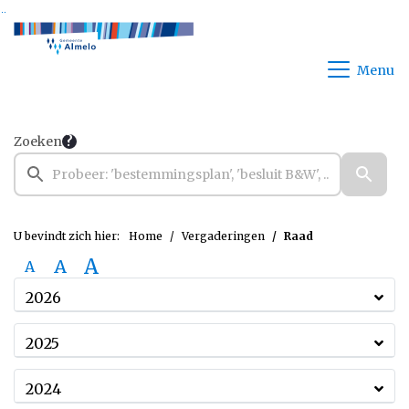
Ga naar de inhoud van deze pagina
Ga naar het zoeken
Ga naar het menu
Menu
Zoeken
U bevindt zich hier:
Home
Vergaderingen
Raad
A
A
A
2026
2025
2024