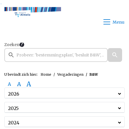
Ga naar de inhoud van deze pagina
Ga naar het zoeken
Ga naar het menu
Menu
Zoeken
U bevindt zich hier:
Home
Vergaderingen
B&W
A
A
A
2026
2025
2024