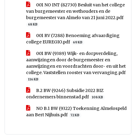
001 NO INT (82730) Besluit van het college
van burgemeester en wethouders en de
burgemeester van Almelo van 21 juni 2022.pdf
68 KB
001 RV (7288) Benoeming afvaardiging
college EUREGIO.pdf
69 KB
001 BW (9389) Wijk- en dorpverdeling,
aanwijzingen door de burgemeester en
aanwijzingen en voordrachten door- en uit het
college. Vaststellen rooster van vervanging.pdf
116 KB
B.2 BW (9246) Subsidie 2022 BIZ
ondernemers binnenstad.pdf
108 KB
NO B.1 BW (9322) Toekenning Almelospeld
aan Bert Nijhuis.pdf
72 KB