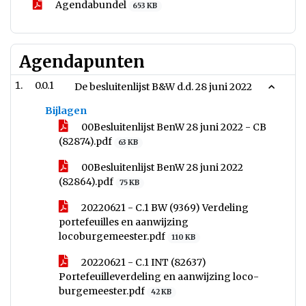
Agendabundel
653 KB
Agendapunten
0.0.1
De besluitenlijst B&W d.d. 28 juni 2022
Bijlagen
00Besluitenlijst BenW 28 juni 2022 - CB
(82874).pdf
63 KB
00Besluitenlijst BenW 28 juni 2022
(82864).pdf
75 KB
20220621 - C.1 BW (9369) Verdeling
portefeuilles en aanwijzing
locoburgemeester.pdf
110 KB
20220621 - C.1 INT (82637)
Portefeuilleverdeling en aanwijzing loco-
burgemeester.pdf
42 KB