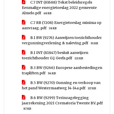
C.7 INT (81688) Tekst beleidsregels
Eenmalige energietoeslag 2022 gemeente
Almelo.pdf
68 KB
C.7 RB (7208) Energietoeslag minima op
aanvraag..pdf
38 KB
B.1 BW (9276) Aanwijzen toezichthouder
vergunningverlening & naleving.pdf
91 KB
B.1 INT (81847) besluit aanwijzen
toezichthouder G.J. Geels.pdf
121 KB
B.3 BW (9266) Europese aanbestedingen
trapliften.pdf
96 KB
B.5 BW (9270) Gunning en verkoop van
het pand Westermaatweg 14-14a.pdf
117 KB
B.6 BW (9299) Terinzagelegging
jaarrekening 2021 Crematoria Twente B.V..pdf
87 KB