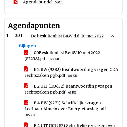
Agendabundel
5 MB
Agendapunten
0.0.1
De besluitenlijst B&W d.d. 10 mei 2022
Bijlagen
00Besluitenlijst BenW 10 mei 2022
(82258).pdf
122 KB
B.2 BW (9282) Beantwoording vragen CDA
rechtszaken pgb.pdf
86 KB
B.2 UIT (103632) Beantwoording vragen
rechtszaken pgb.pdf
43 KB
B.4 BW (9271) Schriftelijke vragen
Leefbaar Almelo over Energietoeslag.pdf
85 KB
B.4 UIT (103582) Schriftelijke vragen over