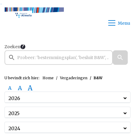
Ga naar de inhoud van deze pagina
Ga naar het zoeken
Ga naar het menu
Menu
Zoeken
U bevindt zich hier:
Home
Vergaderingen
B&W
A
A
A
2026
2025
2024