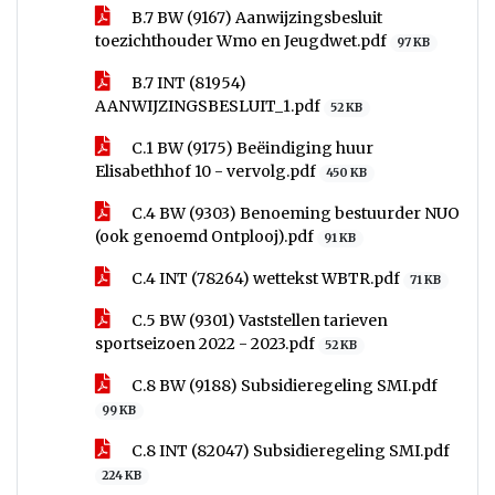
B.7 BW (9167) Aanwijzingsbesluit
toezichthouder Wmo en Jeugdwet.pdf
97 KB
B.7 INT (81954)
AANWIJZINGSBESLUIT_1.pdf
52 KB
C.1 BW (9175) Beëindiging huur
Elisabethhof 10 - vervolg.pdf
450 KB
C.4 BW (9303) Benoeming bestuurder NUO
(ook genoemd Ontplooj).pdf
91 KB
C.4 INT (78264) wettekst WBTR.pdf
71 KB
C.5 BW (9301) Vaststellen tarieven
sportseizoen 2022 - 2023.pdf
52 KB
C.8 BW (9188) Subsidieregeling SMI.pdf
99 KB
C.8 INT (82047) Subsidieregeling SMI.pdf
224 KB