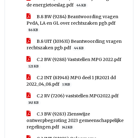
de energietoeslag.pdf
44 KB
B.8 BW (9284) Beantwoording vragen
PvdA, LA en GL over rechtszaken pgb.pdf
86 KB
B.8 UIT (103631) Beantwoording vragen
rechtszaken pgb.pdf
44 KB
C.2 BW (9288) Vaststellen MPG 2022.pdf
121 KB
C.2 INT (81948) MPG deel 1 JR2021 dd
2022_04_08.pdf
1 MB
C.2 RV (7206) vaststellen MPG2022.pdf
143 KB
C.3 BW (9283) Zienswijze
ontwerpbegroting 2023 gemeenschappelijke
regelingen.pdf
142 KB