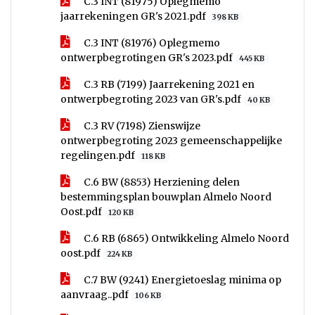
C.3 INT (81975) Oplegmemo
jaarrekeningen GR's 2021.pdf
398 KB
C.3 INT (81976) Oplegmemo
ontwerpbegrotingen GR's 2023.pdf
445 KB
C.3 RB (7199) Jaarrekening 2021 en
ontwerpbegroting 2023 van GR's.pdf
40 KB
C.3 RV (7198) Zienswijze
ontwerpbegroting 2023 gemeenschappelijke
regelingen.pdf
118 KB
C.6 BW (8853) Herziening delen
bestemmingsplan bouwplan Almelo Noord
Oost.pdf
120 KB
C.6 RB (6865) Ontwikkeling Almelo Noord
oost.pdf
224 KB
C.7 BW (9241) Energietoeslag minima op
aanvraag..pdf
106 KB