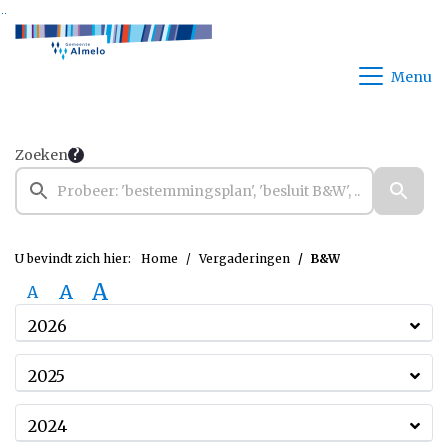
Ga naar de inhoud van deze pagina
Ga naar het zoeken
Ga naar het menu
Menu
Zoeken
U bevindt zich hier:
Home
Vergaderingen
B&W
A
A
A
2026
2025
2024