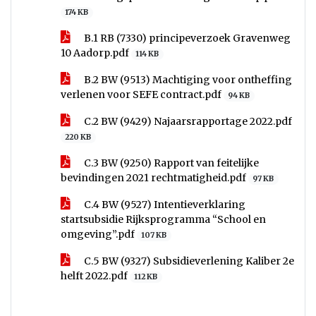
174 KB
B.1 RB (7330) principeverzoek Gravenweg
10 Aadorp.pdf
114 KB
B.2 BW (9513) Machtiging voor ontheffing
verlenen voor SEFE contract.pdf
94 KB
C.2 BW (9429) Najaarsrapportage 2022.pdf
220 KB
C.3 BW (9250) Rapport van feitelijke
bevindingen 2021 rechtmatigheid.pdf
97 KB
C.4 BW (9527) Intentieverklaring
startsubsidie Rijksprogramma “School en
omgeving”.pdf
107 KB
C.5 BW (9327) Subsidieverlening Kaliber 2e
helft 2022.pdf
112 KB