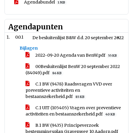
Agendabundel
1 MB
Agendapunten
0.0.1
De besluitenlijst B&W d.d. 20 september 2022
Bijlagen
2022-09-20 Agenda van BenW.pdf
55 KB
00Besluitenlijst BenW 20 september 2022
(84049).pdf
86 KB
C.1 BW (9478) Raadsvragen VVD over
preventieve activiteiten en
bestaanszekerheid.pdf
85 KB
C.1 UIT (105405) Vragen over preventieve
activiteiten en bestaanszekerheid.pdf
40 KB
B.1 BW (9435) Principeverzoek
bestemmingsplan Gravenweg 10 Aadorp.pdf