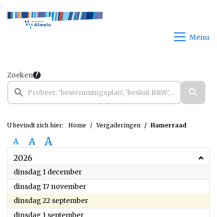
Ga naar de inhoud van deze pagina
Ga naar het zoeken
Ga naar het menu
Menu
Zoeken
U bevindt zich hier:
Home
Vergaderingen
Hamerraad
A
A
A
2026
2026
dinsdag 1 december
2026
dinsdag 17 november
2026
dinsdag 22 september
2026
dinsdag 1 september