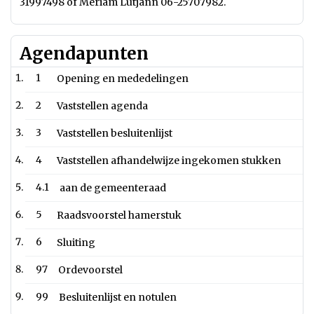
31997498 of Meriam Lütjann 06-25707982.
Agendapunten
1
Opening en mededelingen
2
Vaststellen agenda
3
Vaststellen besluitenlijst
4
Vaststellen afhandelwijze ingekomen stukken
4.1
aan de gemeenteraad
5
Raadsvoorstel hamerstuk
6
Sluiting
97
Ordevoorstel
99
Besluitenlijst en notulen