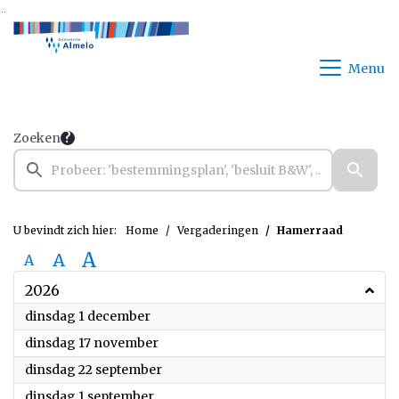
Ga naar de inhoud van deze pagina
Ga naar het zoeken
Ga naar het menu
Menu
Zoeken
U bevindt zich hier:
Home
Vergaderingen
Hamerraad
A
A
A
2026
2026
dinsdag 1 december
2026
dinsdag 17 november
2026
dinsdag 22 september
2026
dinsdag 1 september