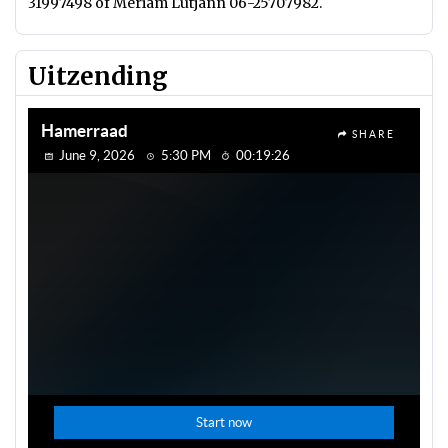
31997498 of Meriam Lütjann 06-25707982.
Uitzending