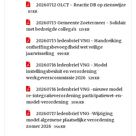
20260712 OLCT - Reactie DB op zienswijze
87 KB
20260715 Gemeente Zoetermeer - Solidair
met bedreigde collega's
125 KB
20260715 ledenbrief VNG - Handreiking
ontheffingsbevoegdheid wet veilige
jaarwisseling
990 KB
20260716 ledenbrief VNG - Model
instellingsbesluit en verordening
werkgeverscommissie 2026
529 KB
20260716 ledenbrief VNG -nieuwe model
re-integratieverordening participatiewet-en-
model-verordening
1014 KB
20260717 ledenbrief VNG -Wijziging
model algemene plaatselijke verordening
zomer 2026
346 KB