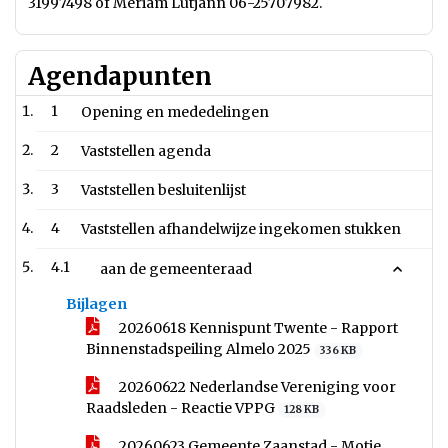
31997498 of Meriam Lütjann 06-25707982.
Agendapunten
1
Opening en mededelingen
2
Vaststellen agenda
3
Vaststellen besluitenlijst
4
Vaststellen afhandelwijze ingekomen stukken
4.1
aan de gemeenteraad
Bijlagen
20260618 Kennispunt Twente - Rapport
Binnenstadspeiling Almelo 2025
336 KB
20260622 Nederlandse Vereniging voor
Raadsleden - Reactie VPPG
128 KB
20260623 Gemeente Zaanstad - Motie