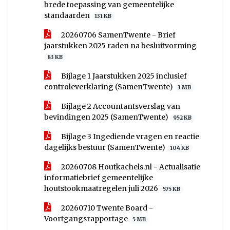
brede toepassing van gemeentelijke
standaarden
131 KB
20260706 SamenTwente - Brief
jaarstukken 2025 raden na besluitvorming
83 KB
Bijlage 1 Jaarstukken 2025 inclusief
controleverklaring (SamenTwente)
3 MB
Bijlage 2 Accountantsverslag van
bevindingen 2025 (SamenTwente)
952 KB
Bijlage 3 Ingediende vragen en reactie
dagelijks bestuur (SamenTwente)
104 KB
20260708 Houtkachels.nl - Actualisatie
informatiebrief gemeentelijke
houtstookmaatregelen juli 2026
575 KB
20260710 Twente Board -
Voortgangsrapportage
5 MB