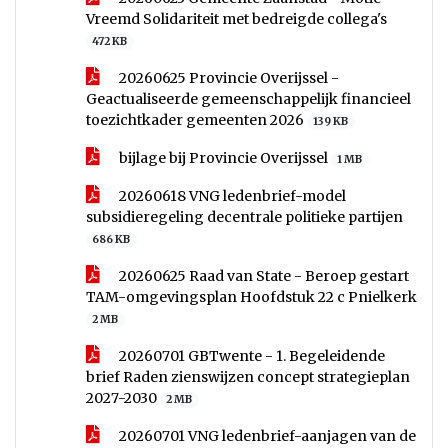
Vreemd Solidariteit met bedreigde collega's
472 KB
20260625 Provincie Overijssel -
Geactualiseerde gemeenschappelijk financieel
toezichtkader gemeenten 2026
139 KB
bijlage bij Provincie Overijssel
1 MB
20260618 VNG ledenbrief-model
subsidieregeling decentrale politieke partijen
686 KB
20260625 Raad van State - Beroep gestart
TAM-omgevingsplan Hoofdstuk 22 c Pnielkerk
2 MB
20260701 GBTwente - 1. Begeleidende
brief Raden zienswijzen concept strategieplan
2027-2030
2 MB
20260701 VNG ledenbrief-aanjagen van de