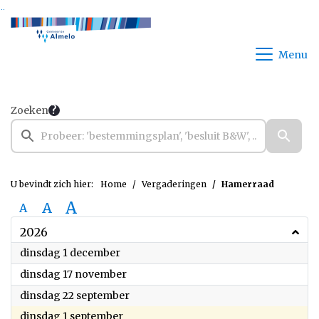
Ga naar de inhoud van deze pagina
Ga naar het zoeken
Ga naar het menu
Menu
Zoeken
U bevindt zich hier:
Home
Vergaderingen
Hamerraad
A
A
A
2026
2026
dinsdag 1 december
2026
dinsdag 17 november
2026
dinsdag 22 september
2026
dinsdag 1 september