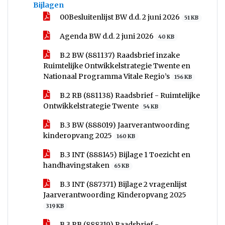
Bijlagen
00Besluitenlijst BW d.d. 2 juni 2026
51 KB
Agenda BW d.d. 2 juni 2026
40 KB
B.2 BW (881137) Raadsbrief inzake
Ruimtelijke Ontwikkelstrategie Twente en
Nationaal Programma Vitale Regio’s
156 KB
B.2 RB (881138) Raadsbrief - Ruimtelijke
Ontwikkelstrategie Twente
54 KB
B.3 BW (888019) Jaarverantwoording
kinderopvang 2025
160 KB
B.3 INT (888145) Bijlage 1 Toezicht en
handhavingstaken
65 KB
B.3 INT (887371) Bijlage 2 vragenlijst
Jaarverantwoording Kinderopvang 2025
319 KB
B.3 RB (888319) Raadsbrief -