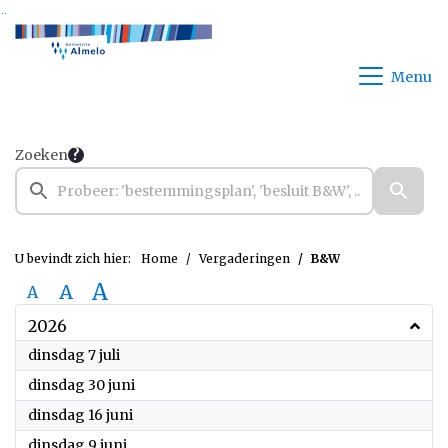
Ga naar de inhoud van deze pagina
Ga naar het zoeken
Ga naar het menu
Menu
Zoeken
U bevindt zich hier:
Home
Vergaderingen
B&W
A
A
A
2026
2026
dinsdag 7 juli
2026
dinsdag 30 juni
2026
dinsdag 16 juni
2026
dinsdag 9 juni