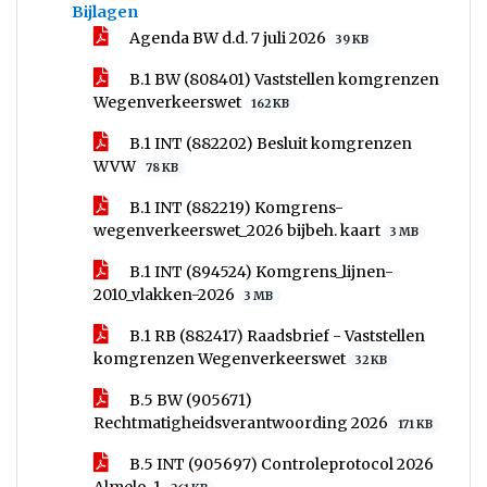
Bijlagen
Agenda BW d.d. 7 juli 2026
39 KB
B.1 BW (808401) Vaststellen komgrenzen
Wegenverkeerswet
162 KB
B.1 INT (882202) Besluit komgrenzen
WVW
78 KB
B.1 INT (882219) Komgrens-
wegenverkeerswet_2026 bijbeh. kaart
3 MB
B.1 INT (894524) Komgrens_lijnen-
2010_vlakken-2026
3 MB
B.1 RB (882417) Raadsbrief - Vaststellen
komgrenzen Wegenverkeerswet
32 KB
B.5 BW (905671)
Rechtmatigheidsverantwoording 2026
171 KB
B.5 INT (905697) Controleprotocol 2026