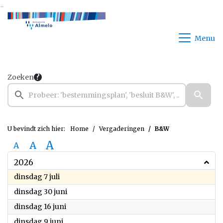
Ga naar de inhoud van deze pagina
Ga naar het zoeken
Ga naar het menu
Menu
Zoeken
U bevindt zich hier:
Home
Vergaderingen
B&W
A
A
A
2026
2026
dinsdag 7 juli
2026
dinsdag 30 juni
2026
dinsdag 16 juni
2026
dinsdag 9 juni