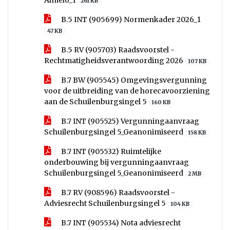
Almelo_1
261 KB
B.5 INT (905699) Normenkader 2026_1
47 KB
B.5 RV (905703) Raadsvoorstel -
Rechtmatigheidsverantwoording 2026
107 KB
B.7 BW (905545) Omgevingsvergunning
voor de uitbreiding van de horecavoorziening
aan de Schuilenburgsingel 5
160 KB
B.7 INT (905525) Vergunningaanvraag
Schuilenburgsingel 5_Geanonimiseerd
158 KB
B.7 INT (905532) Ruimtelijke
onderbouwing bij vergunningaanvraag
Schuilenburgsingel 5_Geanonimiseerd
2 MB
B.7 RV (908596) Raadsvoorstel -
Adviesrecht Schuilenburgsingel 5
104 KB
B.7 INT (905534) Nota adviesrecht