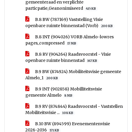
gemeenteraad en verplichte
particpatie_Geanonimiseerd
415 KB
B.8 BW (787169) Vaststelling Visie
openbare ruimte binnenstad (Vorb)
200 KB
B.8 INT (904026) VORB Almelo-lowres
pages_compressed
17 MB
B.8 RV (904264) Raadsvoorstel - Visie
openbare ruimte binnenstad
147 KB
B.9 BW (874924) Mobiliteitsvisie gemeente
Almelo_1
200 KB
B.9 INT (902858) Mobilliteitsvisie
gemeente Almelo
8 MB
B.9 RV (874844) Raadsvoorstel - Vaststellen
Mobiliteitsvisie ...
108 KB
B.10 BW (894599) Evenementenvisie
2026-2036
171 KB