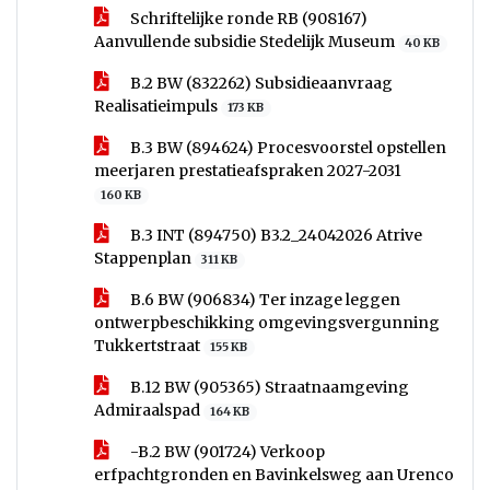
Schriftelijke ronde RB (908167)
Aanvullende subsidie Stedelijk Museum
40 KB
B.2 BW (832262) Subsidieaanvraag
Realisatieimpuls
173 KB
B.3 BW (894624) Procesvoorstel opstellen
meerjaren prestatieafspraken 2027-2031
160 KB
B.3 INT (894750) B3.2_24042026 Atrive
Stappenplan
311 KB
B.6 BW (906834) Ter inzage leggen
ontwerpbeschikking omgevingsvergunning
Tukkertstraat
155 KB
B.12 BW (905365) Straatnaamgeving
Admiraalspad
164 KB
-B.2 BW (901724) Verkoop
erfpachtgronden en Bavinkelsweg aan Urenco