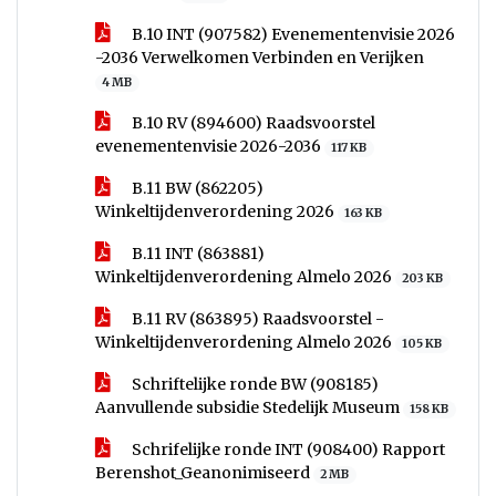
B.10 INT (907582) Evenementenvisie 2026
-2036 Verwelkomen Verbinden en Verijken
4 MB
B.10 RV (894600) Raadsvoorstel
evenementenvisie 2026-2036
117 KB
B.11 BW (862205)
Winkeltijdenverordening 2026
163 KB
B.11 INT (863881)
Winkeltijdenverordening Almelo 2026
203 KB
B.11 RV (863895) Raadsvoorstel -
Winkeltijdenverordening Almelo 2026
105 KB
Schriftelijke ronde BW (908185)
Aanvullende subsidie Stedelijk Museum
158 KB
Schrifelijke ronde INT (908400) Rapport
Berenshot_Geanonimiseerd
2 MB