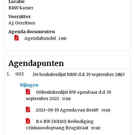
Locatie
B&W kamer
Voorzitter
A.J. Gerritsen
Agenda documenten
Agendabundel
2 MB
Agendapunten
0.0.1
De besluitenlijst B&W d.d. 19 september 2023
Bijlagen
00Besluitenlijst BW openbaar d.d. 19
september 2023
27 KB
2023-09-19 Agenda van BenW
59 KB
B.4 BW (10180) Beëindiging
crisisnoodopvang Brugstraat
95 KB