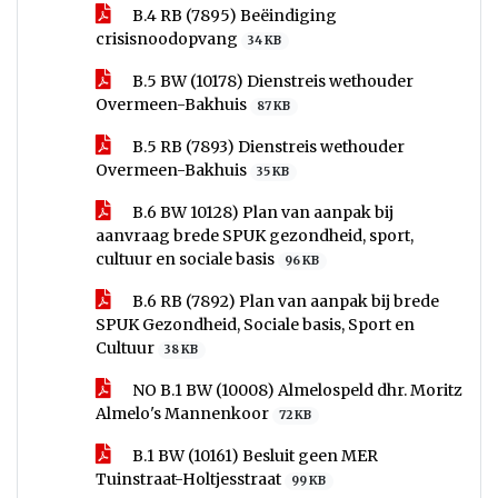
B.4 RB (7895) Beëindiging
crisisnoodopvang
34 KB
B.5 BW (10178) Dienstreis wethouder
Overmeen-Bakhuis
87 KB
B.5 RB (7893) Dienstreis wethouder
Overmeen-Bakhuis
35 KB
B.6 BW 10128) Plan van aanpak bij
aanvraag brede SPUK gezondheid, sport,
cultuur en sociale basis
96 KB
B.6 RB (7892) Plan van aanpak bij brede
SPUK Gezondheid, Sociale basis, Sport en
Cultuur
38 KB
NO B.1 BW (10008) Almelospeld dhr. Moritz
Almelo's Mannenkoor
72 KB
B.1 BW (10161) Besluit geen MER
Tuinstraat-Holtjesstraat
99 KB