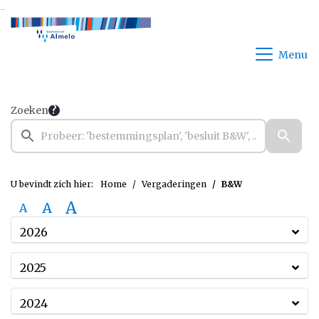
Ga naar de inhoud van deze pagina
Ga naar het zoeken
Ga naar het menu
Menu
Zoeken
U bevindt zich hier:
Home
Vergaderingen
B&W
A
A
A
2026
2025
2024