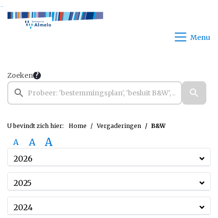
Ga naar de inhoud van deze pagina
Ga naar het zoeken
Ga naar het menu
Menu
Zoeken
U bevindt zich hier:
Home
Vergaderingen
B&W
A
A
A
2026
2025
2024