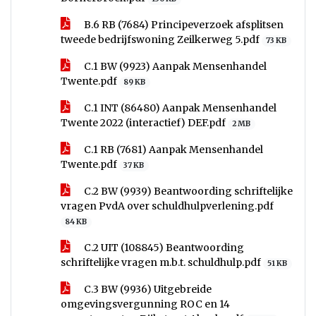
B.6 RB (7684) Principeverzoek afsplitsen
tweede bedrijfswoning Zeilkerweg 5.pdf
73 KB
C.1 BW (9923) Aanpak Mensenhandel
Twente.pdf
89 KB
C.1 INT (86480) Aanpak Mensenhandel
Twente 2022 (interactief) DEF.pdf
2 MB
C.1 RB (7681) Aanpak Mensenhandel
Twente.pdf
37 KB
C.2 BW (9939) Beantwoording schriftelijke
vragen PvdA over schuldhulpverlening.pdf
84 KB
C.2 UIT (108845) Beantwoording
schriftelijke vragen m.b.t. schuldhulp.pdf
51 KB
C.3 BW (9936) Uitgebreide
omgevingsvergunning ROC en 14