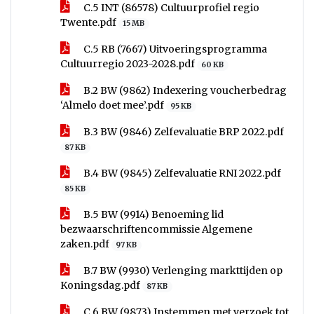
C.5 INT (86578) Cultuurprofiel regio
Twente.pdf
15 MB
C.5 RB (7667) Uitvoeringsprogramma
Cultuurregio 2023-2028.pdf
60 KB
B.2 BW (9862) Indexering voucherbedrag
‘Almelo doet mee’.pdf
95 KB
B.3 BW (9846) Zelfevaluatie BRP 2022.pdf
87 KB
B.4 BW (9845) Zelfevaluatie RNI 2022.pdf
85 KB
B.5 BW (9914) Benoeming lid
bezwaarschriftencommissie Algemene
zaken.pdf
97 KB
B.7 BW (9930) Verlenging markttijden op
Koningsdag.pdf
87 KB
C.6 BW (9873) Instemmen met verzoek tot