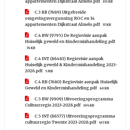
appartementen Dijkstraat Almelo.pdf
153 KB
C.3 RB (7689) Uitgebreide
omgevingsvergunning ROC en 14
appartementen Dijkstraat Almelo.pdf
57 KB
C.4 BW (9795) De Regiovisie aanpak
Huiselijk geweld en Kindermishandeling.pdf
74 KB
C.4 INT (86481) Regiovisie aanpak
Huiselijk geweld & Kindermishandeling 2023-
2026.pdf
5 MB
C.4 RB (7680) Regiovisie aanpak Huiselijk
Geweld en Kindermishandeling.pdf
40 KB
C.5 BW (9909) Uitvoeringsprogramma
Cultuurregio 2023-2028.pdf
104 KB
C.5 INT (86577) Uitvoeringsprogramma
cultuurregio Twente 2023-2028.pdf
437 KB