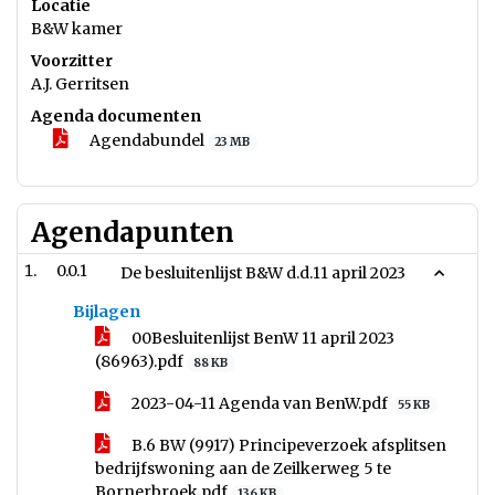
Locatie
B&W kamer
Voorzitter
A.J. Gerritsen
Agenda documenten
Agendabundel
23 MB
Agendapunten
0.0.1
De besluitenlijst B&W d.d.11 april 2023
Bijlagen
00Besluitenlijst BenW 11 april 2023
(86963).pdf
88 KB
2023-04-11 Agenda van BenW.pdf
55 KB
B.6 BW (9917) Principeverzoek afsplitsen
bedrijfswoning aan de Zeilkerweg 5 te
Bornerbroek.pdf
136 KB