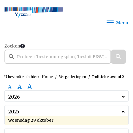
Ga naar de inhoud van deze pagina
Ga naar het zoeken
Ga naar het menu
Menu
Zoeken
U bevindt zich hier:
Home
Vergaderingen
Politieke avond 2
A
A
A
2026
2025
2025
woensdag 29 oktober