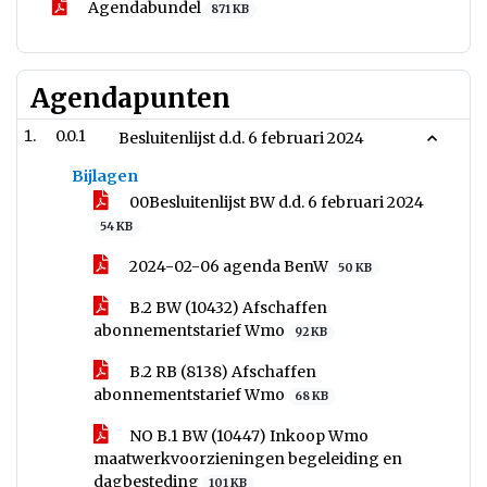
Agendabundel
871 KB
Agendapunten
0.0.1
Besluitenlijst d.d. 6 februari 2024
Bijlagen
00Besluitenlijst BW d.d. 6 februari 2024
54 KB
2024-02-06 agenda BenW
50 KB
B.2 BW (10432) Afschaffen
abonnementstarief Wmo
92 KB
B.2 RB (8138) Afschaffen
abonnementstarief Wmo
68 KB
NO B.1 BW (10447) Inkoop Wmo
maatwerkvoorzieningen begeleiding en
dagbesteding
101 KB