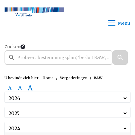
Ga naar de inhoud van deze pagina
Ga naar het zoeken
Ga naar het menu
Menu
Zoeken
U bevindt zich hier:
Home
Vergaderingen
B&W
A
A
A
2026
2025
2024