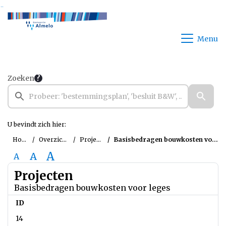
Ga naar de inhoud van deze pagina
Ga naar het zoeken
Ga naar het menu
Menu
Zoeken
U bevindt zich hier:
Home
Overzichten
Projecten
Basisbedragen bouwkosten voor leges
A
A
A
Projecten
Basisbedragen bouwkosten voor leges
ID
14