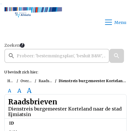
Ga naar de inhoud van deze pagina
Ga naar het zoeken
Ga naar het menu
Menu
Zoeken
U bevindt zich hier:
Home
Overzichten
Raadsbrieven
Dienstreis burgemeester Korteland naar de stad Ejmiatsin
A
A
A
Raadsbrieven
Dienstreis burgemeester Korteland naar de stad
Ejmiatsin
ID