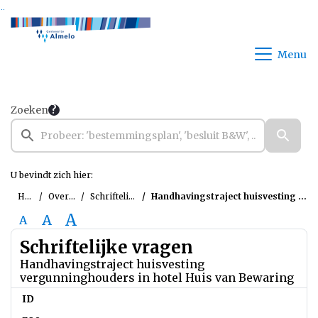
Ga naar de inhoud van deze pagina
Ga naar het zoeken
Ga naar het menu
Menu
Zoeken
U bevindt zich hier:
Home
Overzichten
Schriftelijke vragen
Handhavingstraject huisvesting vergunninghouders in hotel Huis van Bewaring
A
A
A
Schriftelijke vragen
Handhavingstraject huisvesting
vergunninghouders in hotel Huis van Bewaring
ID