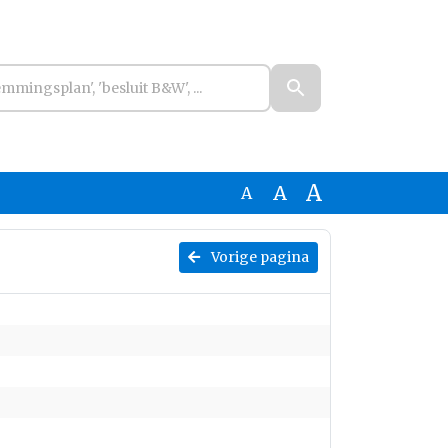
A
A
A
Vorige pagina