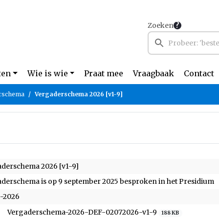
Zoeken
ten
Wie is wie
Praat mee
Vraagbaak
Contact
rschema
Vergaderschema 2026 [v1-9]
aderschema 2026 [v1-9]
derschema is op 9 september 2025 besproken in het Presidium
5-2026
Vergaderschema-2026-DEF-02072026-v1-9
188 KB