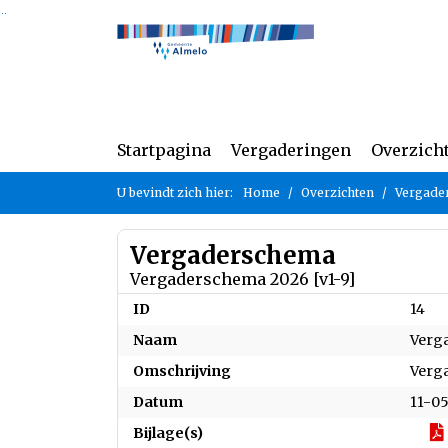
Ga naar de inhoud van deze pagina
Ga naar het zoeken
Ga naar het menu
Startpagina
Vergaderingen
Overzich
U bevindt zich hier:
Home
Overzichten
Vergade
Vergaderschema
Vergaderschema 2026 [v1-9]
ID
14
Naam
Verg
Omschrijving
Verga
Datum
11-0
Bijlage(s)