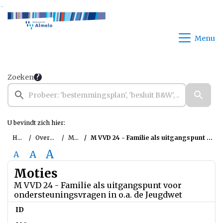
Ga naar de inhoud van deze pagina
Ga naar het zoeken
Ga naar het menu
Menu
Zoeken
U bevindt zich hier:
Home
Overzichten
Moties
M VVD 24 - Familie als uitgangspunt voor ondersteuningsvragen in o.a. de Jeugdwet
A
A
A
Moties
M VVD 24 - Familie als uitgangspunt voor
ondersteuningsvragen in o.a. de Jeugdwet
ID