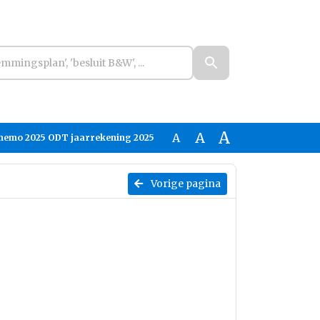
A
A
A
gmemo 2025 ODT jaarrekening 2025
Vorige pagina