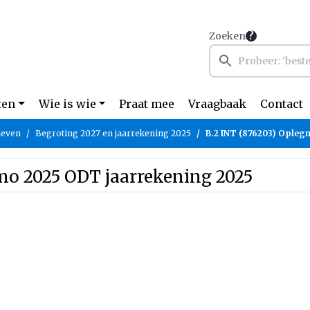
Zoeken
ten
Wie is wie
Praat mee
Vraagbaak
Contact
ieven
Begroting 2027 en jaarrekening 2025
B.2 INT (876203) Ople
mo 2025 ODT jaarrekening 2025