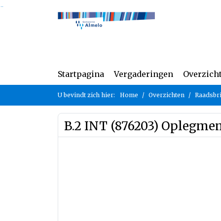
Ga naar de inhoud van deze pagina
Ga naar het zoeken
Ga naar het menu
Startpagina
Vergaderingen
Overzich
U bevindt zich hier:
Home
Overzichten
Raadsbr
B.2 INT (876203) Oplegme