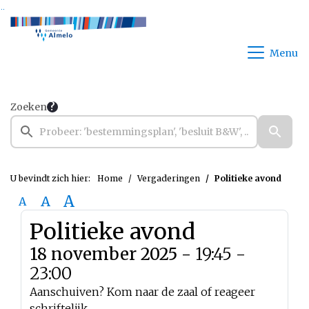
Ga naar de inhoud van deze pagina
Ga naar het zoeken
Ga naar het menu
Menu
Zoeken
U bevindt zich hier:
Home
Vergaderingen
Politieke avond
A
A
A
Politieke avond
18 november 2025 -
19:45 -
23:00
Aanschuiven? Kom naar de zaal of reageer
schriftelijk.