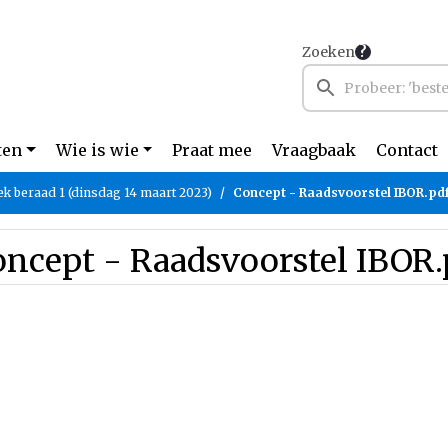
Zoeken
ten
Wie is wie
Praat mee
Vraagbaak
Contact
iek beraad 1 (dinsdag 14 maart 2023)
Concept - Raadsvoorstel IBOR.pd
ncept - Raadsvoorstel IBOR.