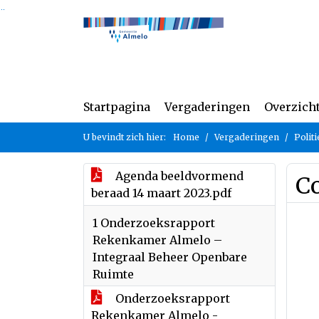
Ga naar de inhoud van deze pagina
Ga naar het zoeken
Ga naar het menu
Startpagina
Vergaderingen
Overzich
U bevindt zich hier:
Home
Vergaderingen
Polit
Agenda beeldvormend
Co
beraad 14 maart 2023.pdf
1 Onderzoeksrapport
Rekenkamer Almelo –
Integraal Beheer Openbare
Ruimte
Onderzoeksrapport
Rekenkamer Almelo -