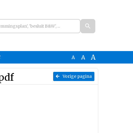
A
A
A
f
pdf
Vorige pagina