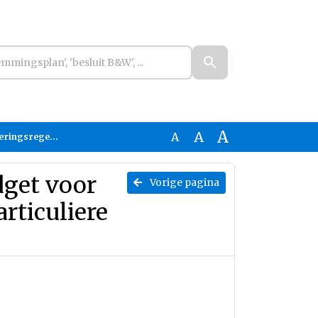
A
A
A
woningeigenaren.pdf
dget voor
Vorige pagina
rticuliere