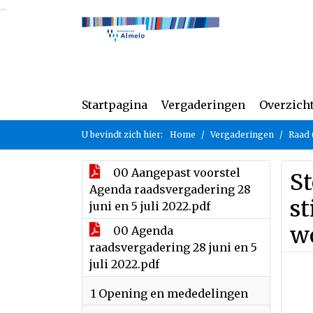
Ga naar de inhoud van deze pagina
Ga naar het zoeken
Ga naar het menu
Startpagina
Vergaderingen
Overzich
U bevindt zich hier:
Home
Vergaderingen
Raad 
00 Aangepast voorstel
S
Agenda raadsvergadering 28
st
juni en 5 juli 2022.pdf
w
00 Agenda
raadsvergadering 28 juni en 5
juli 2022.pdf
1 Opening en mededelingen