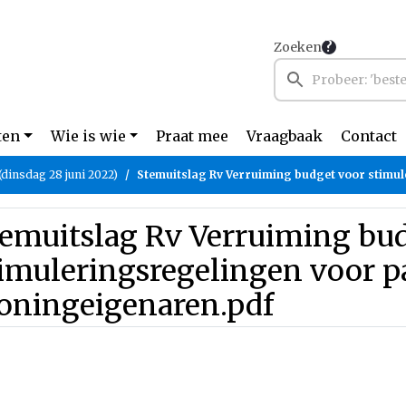
Zoeken
ten
Wie is wie
Praat mee
Vraagbaak
Contact
(dinsdag 28 juni 2022)
Stemuitslag Rv Verruiming budget voor stimuleringsregelingen voor particuliere 
temuitslag Rv Verruiming bu
imuleringsregelingen voor pa
oningeigenaren.pdf