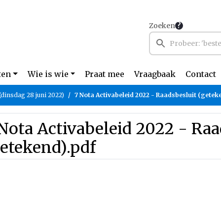
Zoeken
ten
Wie is wie
Praat mee
Vraagbaak
Contact
(dinsdag 28 juni 2022)
7 Nota Activabeleid 2022 - Raadsbesluit (getek
Nota Activabeleid 2022 - Raa
etekend).pdf