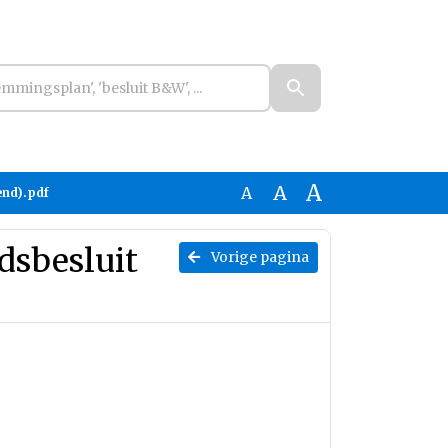
A
A
A
end).pdf
dsbesluit
Vorige pagina