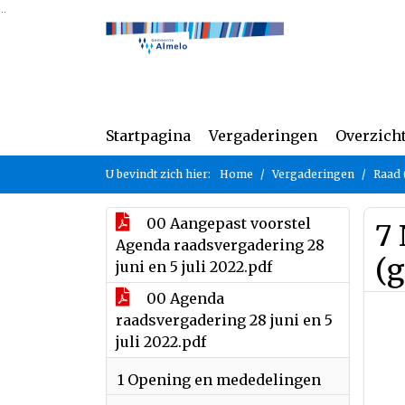
Ga naar de inhoud van deze pagina
Ga naar het zoeken
Ga naar het menu
Startpagina
Vergaderingen
Overzich
U bevindt zich hier:
Home
Vergaderingen
Raad 
00 Aangepast voorstel
7 
Agenda raadsvergadering 28
(g
juni en 5 juli 2022.pdf
00 Agenda
raadsvergadering 28 juni en 5
juli 2022.pdf
1 Opening en mededelingen