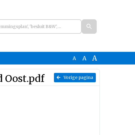
A
A
A
 Oost.pdf
Vorige pagina