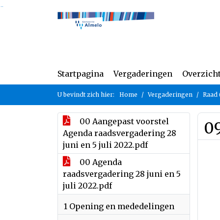
Ga naar de inhoud van deze pagina
Ga naar het zoeken
Ga naar het menu
Startpagina
Vergaderingen
Overzich
U bevindt zich hier:
Home
Vergaderingen
Raad 
00 Aangepast voorstel
0
Agenda raadsvergadering 28
juni en 5 juli 2022.pdf
00 Agenda
raadsvergadering 28 juni en 5
juli 2022.pdf
1 Opening en mededelingen