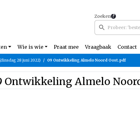
Zoeken
ten
Wie is wie
Praat mee
Vraagbaak
Contact
(dinsdag 28 juni 2022)
09 Ontwikkeling Almelo Noord Oost.pdf
9 Ontwikkeling Almelo Noord