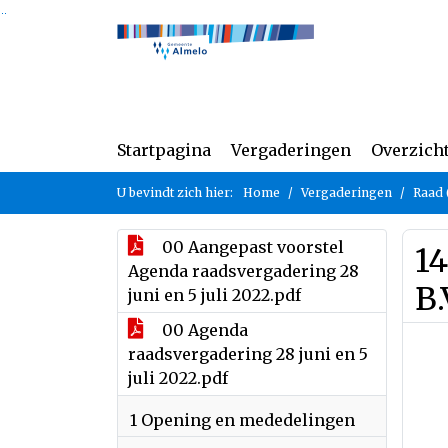
Ga naar de inhoud van deze pagina
Ga naar het zoeken
Ga naar het menu
Startpagina
Vergaderingen
Overzich
U bevindt zich hier:
Home
Vergaderingen
Raad 
00 Aangepast voorstel
14
Agenda raadsvergadering 28
B.
juni en 5 juli 2022.pdf
00 Agenda
raadsvergadering 28 juni en 5
juli 2022.pdf
1 Opening en mededelingen