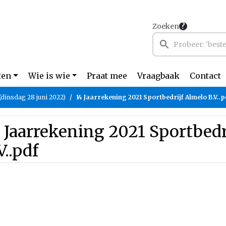
Zoeken
ten
Wie is wie
Praat mee
Vraagbaak
Contact
(dinsdag 28 juni 2022)
14 Jaarrekening 2021 Sportbedrijf Almelo B.V..p
 Jaarrekening 2021 Sportbedr
V..pdf