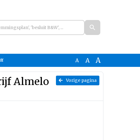
A
A
A
df
ijf Almelo
Vorige pagina