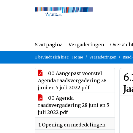
Ga naar de inhoud van deze pagina
Ga naar het zoeken
Ga naar het menu
Startpagina
Vergaderingen
Overzich
U bevindt zich hier:
Home
Vergaderingen
Raad 
00 Aangepast voorstel
6.
Agenda raadsvergadering 28
J
juni en 5 juli 2022.pdf
00 Agenda
raadsvergadering 28 juni en 5
juli 2022.pdf
1 Opening en mededelingen