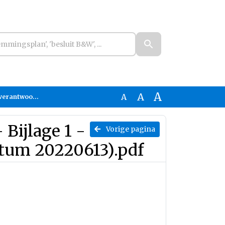
A
A
A
um 20220613).pdf
Bijlage 1 -
Vorige pagina
atum 20220613).pdf