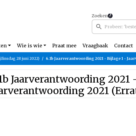
Zoeken
ten
Wie is wie
Praat mee
Vraagbaak
Contact
(dinsdag 28 juni 2022)
6.1b Jaarverantwoording 2021 - Bijlage 1 - Jaarverantwoording 2021 (Errat
1b Jaarverantwoording 2021 - 
aarverantwoording 2021 (Err