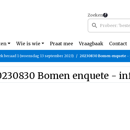
Zoeken
ten
Wie is wie
Praat mee
Vraagbaak
Contact
iek beraad 1 (woensdag 13 september 2023)
20230830 Bomen enquete - 
0230830 Bomen enquete - in