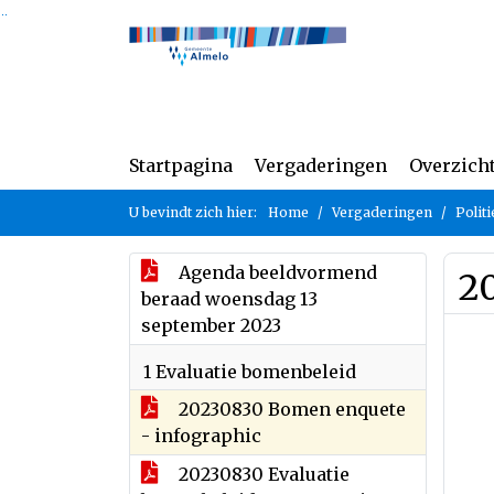
Ga naar de inhoud van deze pagina
Ga naar het zoeken
Ga naar het menu
Startpagina
Vergaderingen
Overzich
U bevindt zich hier:
Home
Vergaderingen
Polit
Agenda beeldvormend
2
beraad woensdag 13
september 2023
1 Evaluatie bomenbeleid
20230830 Bomen enquete
- infographic
20230830 Evaluatie