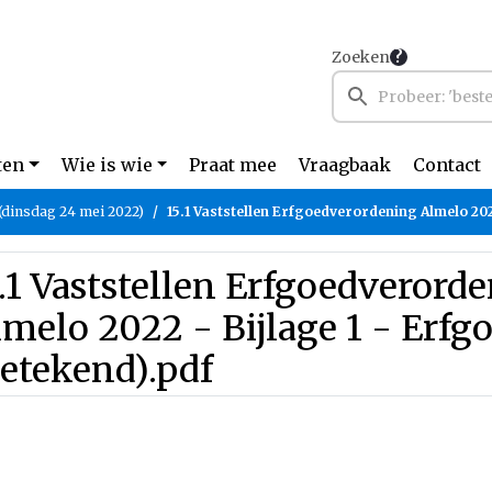
Zoeken
ten
Wie is wie
Praat mee
Vraagbaak
Contact
(dinsdag 24 mei 2022)
15.1 Vaststellen Erfgoedverordening Almelo 2022 - Bijlage 1 - Erfgoedverorde
.1 Vaststellen Erfgoedverord
melo 2022 - Bijlage 1 - Erf
etekend).pdf