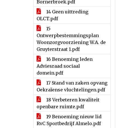
Bornerbroek.pdf
14 Geen uittreding
OLCT.pdf
15
Ontwerpbestemmingsplan
Woonzorgvoorziening W.A. de
Gruyterstraat 1.pdf
16 Benoeming leden
Adviesraad sociaal
domein.pdf
17 Stand van zaken opvang
Oekraïense vluchtelingen.pdf
18 Verbeteren kwaliteit
openbare ruimte.pdf
19 Benoeming nieuw lid
RvC Sportbedrijf Almelo.pdf