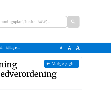
A
A
A
ning (getekend).pdf
ening
Vorige pagina
goedverordening