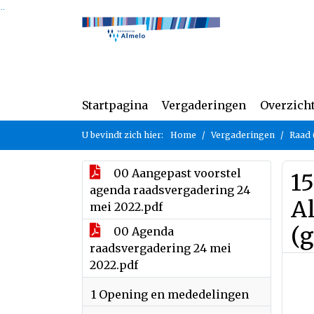
Ga naar de inhoud van deze pagina
Ga naar het zoeken
Ga naar het menu
Startpagina
Vergaderingen
Overzich
U bevindt zich hier:
Home
Vergaderingen
Raad 
00 Aangepast voorstel
15
agenda raadsvergadering 24
Al
mei 2022.pdf
(g
00 Agenda
raadsvergadering 24 mei
2022.pdf
1 Opening en mededelingen