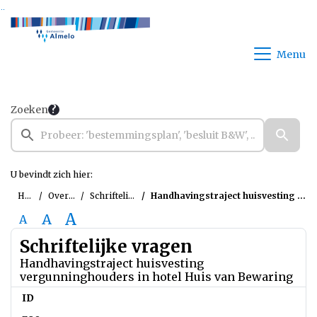
Ga naar de inhoud van deze pagina
Ga naar het zoeken
Ga naar het menu
Menu
Zoeken
U bevindt zich hier:
Home
Overzichten
Schriftelijke vragen
Handhavingstraject huisvesting vergunninghouders in hotel Huis van Bewaring
A
A
A
Schriftelijke vragen
Handhavingstraject huisvesting
vergunninghouders in hotel Huis van Bewaring
ID