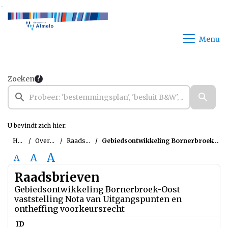
Ga naar de inhoud van deze pagina
Ga naar het zoeken
Ga naar het menu
Menu
Zoeken
U bevindt zich hier:
Home
Overzichten
Raadsbrieven
Gebiedsontwikkeling Bornerbroek-Oost vaststelling Nota van Uitgangspunten en ontheffing voorkeursrecht
A
A
A
Raadsbrieven
Gebiedsontwikkeling Bornerbroek-Oost
vaststelling Nota van Uitgangspunten en
ontheffing voorkeursrecht
ID