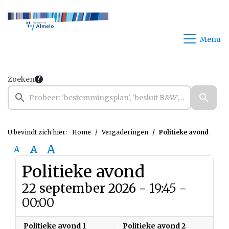
Ga naar de inhoud van deze pagina
Ga naar het zoeken
Ga naar het menu
Menu
Zoeken
U bevindt zich hier:
Home
Vergaderingen
Politieke avond
A
A
A
Politieke avond
22 september 2026 -
19:45 -
00:00
Politieke avond 1
Politieke avond 2