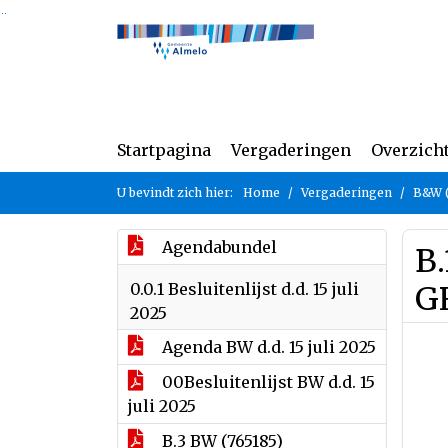
Ga naar de inhoud van deze pagina
Ga naar het zoeken
Ga naar het menu
Startpagina
Vergaderingen
Overzich
U bevindt zich hier:
Home
Vergaderingen
B&W (
Agendabundel
B.
0.0.1 Besluitenlijst d.d. 15 juli
G
2025
Agenda BW d.d. 15 juli 2025
00Besluitenlijst BW d.d. 15
juli 2025
B.3 BW (765185)