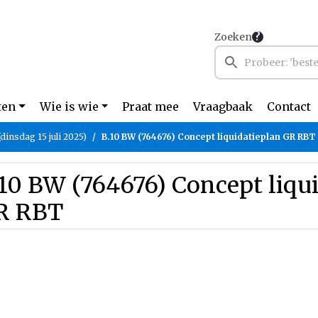
Zoeken
ten
Wie is wie
Praat mee
Vraagbaak
Contact
dinsdag 15 juli 2025)
B.10 BW (764676) Concept liquidatieplan GR RBT
10 BW (764676) Concept liqu
R RBT